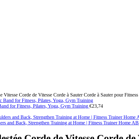
de Vitesse Corde de Vitesse Corde à Sauter Corde à Sauter pour Fitne
Band for Fitness, Pilates, Yoga, Gym Training
€
23,74
lders and Back, Strengthen Training at Home | Fitness Trainer Home 
lestée Corde de Vitesse Corde de