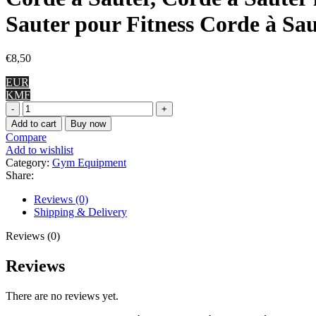
Sauter pour Fitness Corde à Sa
€
8,50
EUR
KMF
Corde
à
Add to cart
Buy now
Sauter,
Compare
Corde
Add to wishlist
à
Category:
Gym Equipment
Sauter
Share:
lestée
Corde
Reviews (0)
de
Shipping & Delivery
Vitesse
Corde
Reviews (0)
de
Vitesse
Reviews
Corde
à
There are no reviews yet.
Sauter
Corde