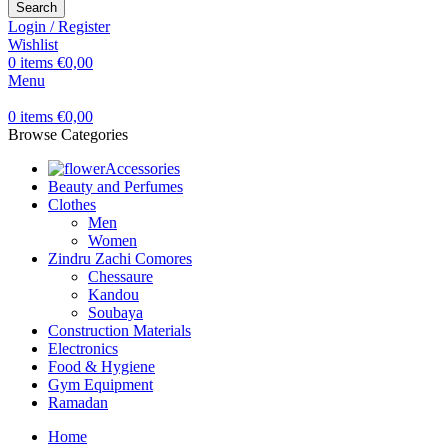
Search
Login / Register
Wishlist
0
items
€
0,00
Menu
0
items
€
0,00
Browse Categories
Accessories
Beauty and Perfumes
Clothes
Men
Women
Zindru Zachi Comores
Chessaure
Kandou
Soubaya
Construction Materials
Electronics
Food & Hygiene
Gym Equipment
Ramadan
Home