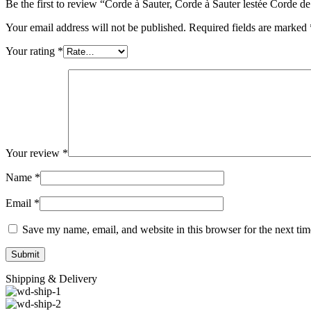
Be the first to review “Corde à Sauter, Corde à Sauter lestée Corde 
à
Sauter
Your email address will not be published.
Required fields are marked
pour
Fitness
Your rating
*
Corde
à
Sauter
pour
Hommes
pour
Exercice.
quantity
Your review
*
Name
*
Email
*
Save my name, email, and website in this browser for the next ti
Shipping & Delivery