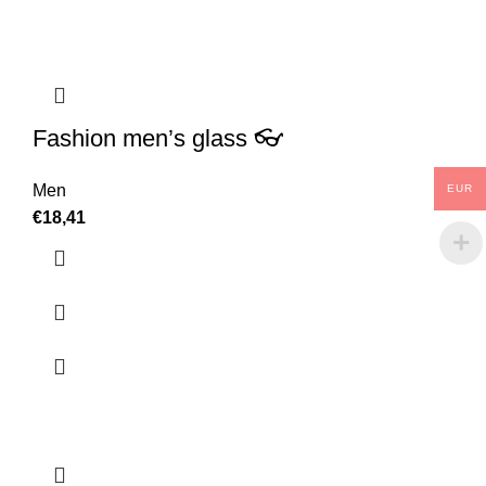
Fashion men’s glass 👓
Men
EUR
€
18,41